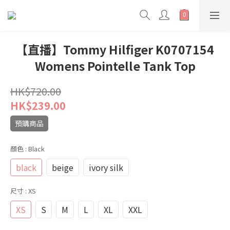
【直播】Tommy Hilfiger K0707154
Womens Pointelle Tank Top
HK$720.00
HK$239.00
預購商品
顏色
: Black
black
beige
ivory silk
尺寸
: XS
XS
S
M
L
XL
XXL