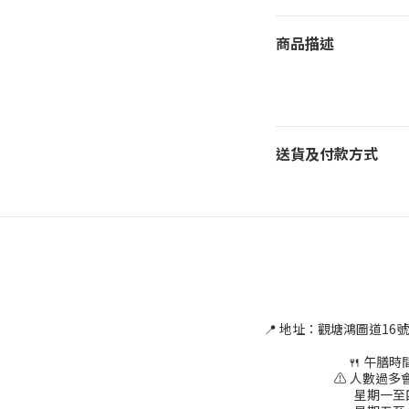
商品描述
送貨及付款方式
📍 地址：觀塘鴻圖道16
🍴 午膳時間為
⚠ 人數過多會
星期一至四 1