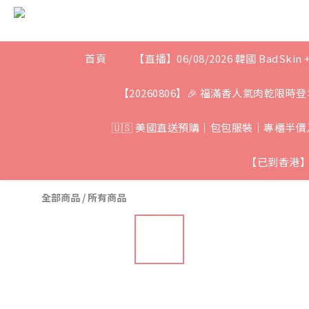
首頁
【直播】06/08/2026 韓國 BadSkin 
【20260806】🎉 福滿香人氣肉乾限時登
🇺🇸 美國直送預購｜包包服裝｜專櫃半價入
【已到香港】
全部商品
/
所有商品