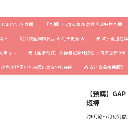
+ LAPIANTA 直播
【直播】05/08/2026 韓國生活好物直播
場 ⚡
🇺🇸 美國團購貨品 🌟 每天更新 🌟
🌍 歐洲直送名
手 ✈️
🌍【團購預訂】為你搜羅全球好物 ✨ 每天更新 🗺
 各大牌子包包👜銀包👝背包🎒袋袋
📥 安排貨品寄件服務
【預購】GAP 
短褲
約6月底~7月初到香