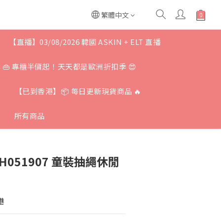
繁體中文
【直播】03/08/2026 韓國 ASKIN + ELT 直播
牌 👜 專櫃半價起！天天都是歐洲折扣季 😍
【已到香港】📦 每日更新現貨商品 🔥
所有商品
H051907 童裝抽繩休閒
港