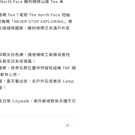
North Face 簡約線條山峰 Tee ⛺
ee？呢款 The North Face 短袖
「NEVER STOP EXPLORING」標
太陽線條圖案，簡約得嚟又充滿戶外氣
和嘅米白色調，隨便襯條工裝褲或者短
系甚至日系街頭風！
案，背脊右肩位置仲保留咗經典 TNF 細
後都有心思。
，夏天著出街、去戶外玩或者去 Camp
睇！
常 Citywalk，呢件都絕對係衣櫃不可