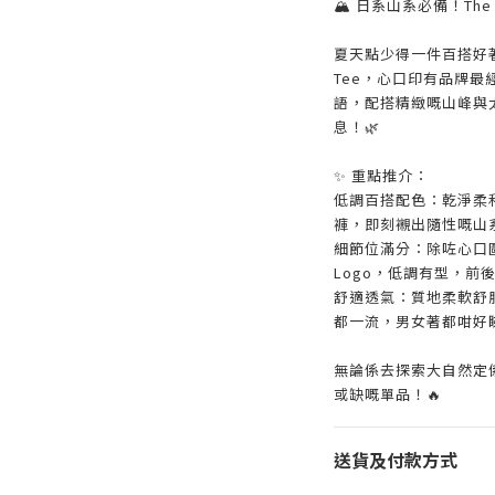
🏔️ 日系山系必備！The 
夏天點少得一件百搭好著嘅 T
Tee，心口印有品牌最經典嘅
語，配搭精緻嘅山峰與
息！🌿
✨ 重點推介：
低調百搭配色：乾淨柔
褲，即刻襯出隨性嘅山
細節位滿分：除咗心口圖
Logo，低調有型，前
舒適透氣：質地柔軟舒服
都一流，男女著都咁好
無論係去探索大自然定係日
或缺嘅單品！🔥
送貨及付款方式