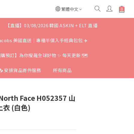
繁體中文
【直播】03/08/2026 韓國 ASKIN + ELT 直播
c Jacobs 美國直送｜專櫃半價入手經典包包 ✈️
團購預訂】為你搜羅全球好物 ✨ 每天更新 🗺
📥 安排貨品寄件服務
所有商品
rth Face H052357 山
上衣 (白色)