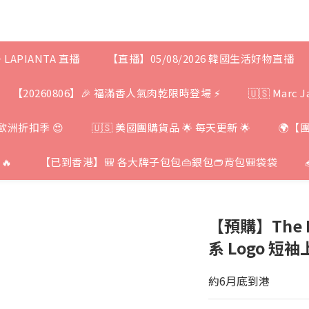
+ LAPIANTA 直播
【直播】05/08/2026 韓國生活好物直播
【20260806】🎉 福滿香人氣肉乾限時登場 ⚡
🇺🇸 Mar
歐洲折扣季 😍
🇺🇸 美國團購貨品 🌟 每天更新 🌟
🌍【
🔥
【已到香港】🎒 各大牌子包包👜銀包👝背包🎒袋袋
【預購】The No
系 Logo 短袖
約6月底到港