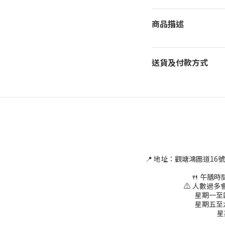
商品描述
送貨及付款方式
📍 地址：觀塘鴻圖道16
🍴 午膳時間為
⚠ 人數過多會
星期一至四 1
星期五至六 1
星