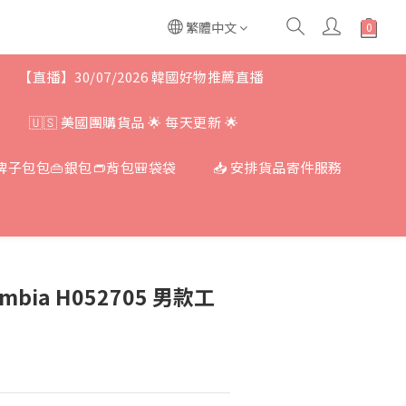
繁體中文
【直播】30/07/2026 韓國好物推薦直播
🇺🇸 美國團購貨品 🌟 每天更新 🌟
牌子包包👜銀包👝背包🎒袋袋
📥 安排貨品寄件服務
bia H052705 男款工