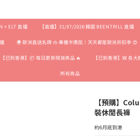
N + ELT 直播
【直播】31/07/2026 韓國 BEENTRILL 直播
直播
🌍 歐洲直送名牌 👜 專櫃半價起！天天都是歐洲折扣季 😍
【已到香港】📦 每日更新現貨商品 🔥
【已到香港】🎒 各大
所有商品
【預購】Colum
裝休閒長褲
約6月底到港