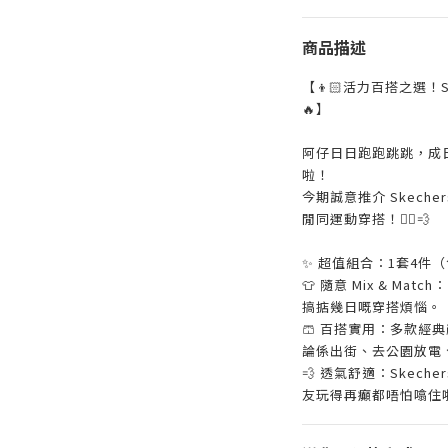
商品描述
【👦🏻活力百搭之選！S
🔥】
阿仔日日跑跑跳跳，成日
啦！
今期誠意推介 Skech
閒同運動穿搭！🏃‍♂️💨
✨ 超值組合：1套4件（
👕 隨意 Mix & M
搞掂幾日嘅穿搭煩惱。
🩳 百搭實用：多款經
論係出街、去公園放電
💨 透氣舒適：Skec
友玩得再癲都唔怕噏住