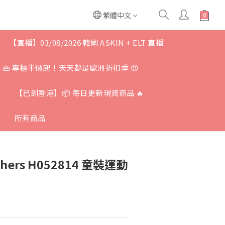
繁體中文
【直播】03/08/2026 韓國 ASKIN + ELT 直播
牌 👜 專櫃半價起！天天都是歐洲折扣季 😍
【已到香港】📦 每日更新現貨商品 🔥
所有商品
ers H052814 童裝運動