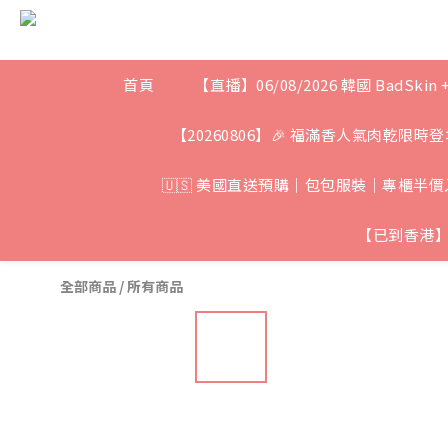
首頁
【直播】06/08/2026 韓國 BadSkin 
【20260806】🎉 福滿香人氣肉乾限時登
🇺🇸 美國直送預購｜包包服裝｜專櫃半價入
【已到香港】
全部商品
/
所有商品