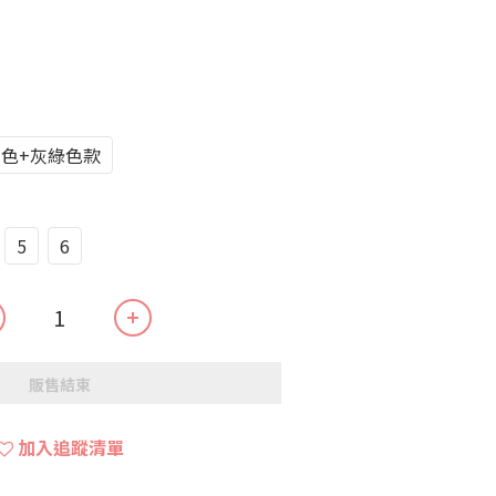
色+灰綠色款
5
6
販售結束
加入追蹤清單