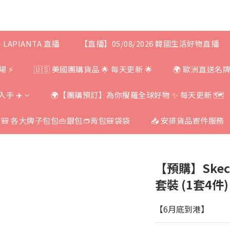
+ LAPIANTA 直播
【直播】05/08/2026 韓國生活好物直播
場 ⚡
🇺🇸 美國團購貨品 🌟 每天更新 🌟
🌍 歐洲直送名
手 ✈️
🌍【團購預訂】為你搜羅全球好物 ✨ 每天更新 🗺
 各大牌子包包👜銀包👝背包🎒袋袋
📥 安排貨品寄件服務
【預購】Skech
套裝 (1套4件)
【6月底到港】