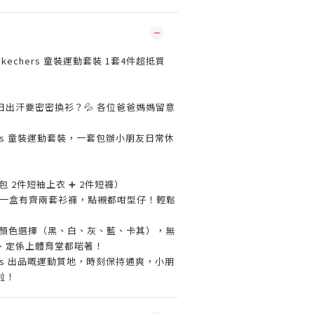
kechers 童裝運動套裝 1套4件超抵買
出汗要密密換衫？💦 各位爸爸媽媽留意
ers 童裝運動套裝，一套包辦小朋友日常休
包 2件短袖上衣 ➕ 2件短褲）
atch：一盒有齊兩套衫褲，點襯都咁型仔！輕鬆
典顏色選擇（黑、白、灰、藍、卡其），無
、定係上體育堂都啱著！
hers 出品嘅運動質地，時刻保持通爽，小朋
啦！