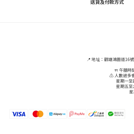
送貨及付款方式
📍 地址：觀塘鴻圖道16
🍴 午膳時間為
⚠ 人數過多會
星期一至四 1
星期五至六 1
星