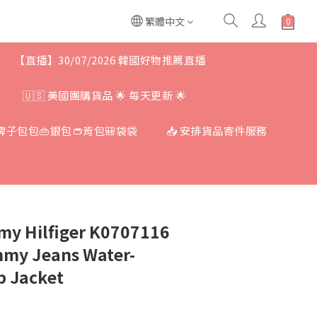
繁體中文
【直播】30/07/2026 韓國好物推薦直播
🇺🇸 美國團購貨品 🌟 每天更新 🌟
牌子包包👜銀包👝背包🎒袋袋
📥 安排貨品寄件服務
Hilfiger K0707116
my Jeans Water-
p Jacket