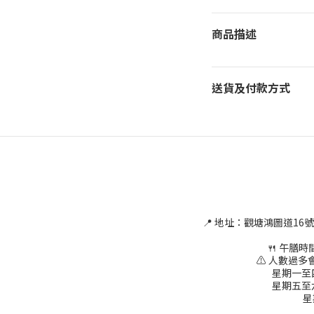
商品描述
送貨及付款方式
📍 地址：觀塘鴻圖道16
🍴 午膳時間為
⚠ 人數過多會
星期一至四 1
星期五至六 1
星