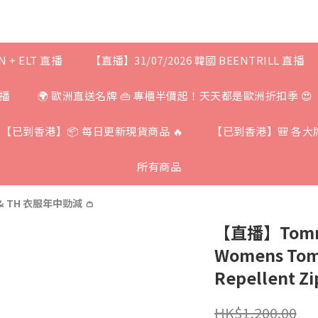
N + ELT 直播
【直播】31/07/2026 韓國 BEENTRILL 直播
直播
🌍 歐洲直送名牌 👜 專櫃半價起！天天都是歐洲折扣季 😍
【已到香港】📦 每日更新現貨商品 🔥
【已到香港】🎒 各大
所有商品
 & TH 衣服年中勁減 👛
【直播】Tommy 
Womens Tom
Repellent Zi
HK$1,200.00