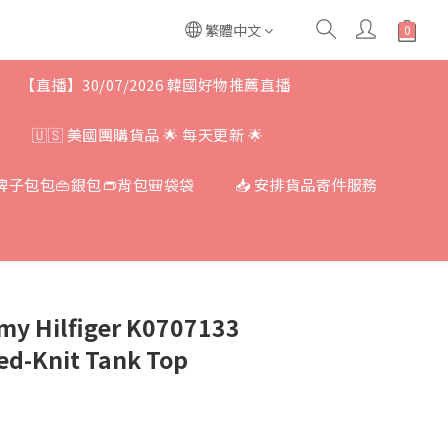
繁體中文
【直播】30/07/2026 韓國好物推薦直播
🇺🇸 美國團購貨品 🌟 每天更新 🌟
牌子包包👜銀包👝背包🎒袋袋
📥 安排貨品寄件服務
Hilfiger K0707133
d-Knit Tank Top