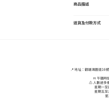
商品描述
送貨及付款方式
📍 地址：觀塘鴻圖道16
🍴 午膳時間為
⚠ 人數過多會
星期一至四 1
星期五至六 1
星