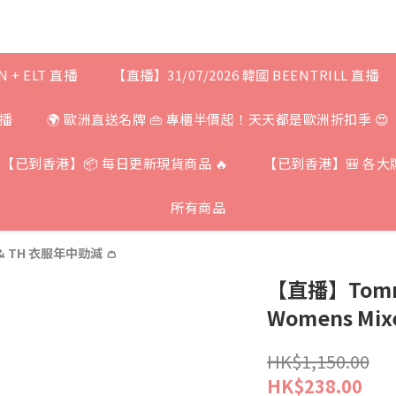
N + ELT 直播
【直播】31/07/2026 韓國 BEENTRILL 直播
直播
🌍 歐洲直送名牌 👜 專櫃半價起！天天都是歐洲折扣季 😍
【已到香港】📦 每日更新現貨商品 🔥
【已到香港】🎒 各大
所有商品
 & TH 衣服年中勁減 👛
【直播】Tommy 
Womens Mixe
HK$1,150.00
HK$238.00