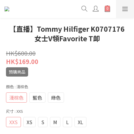
【直播】Tommy Hilfiger K0707176
女士V領Favorite T卹
HK$600.00
HK$169.00
預購商品
顏色
: 淺棕色
淺棕色
藍色
綠色
尺寸
: XXS
XXS
XS
S
M
L
XL