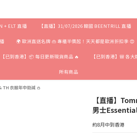
N + ELT 直播
【直播】31/07/2026 韓國 BEENTRILL 直播
直播
🌍 歐洲直送名牌 👜 專櫃半價起！天天都是歐洲折扣季 😍
【已到香港】📦 每日更新現貨商品 🔥
【已到香港】🎒 各大
所有商品
 & TH 衣服年中勁減 👛
【直播】Tommy 
男士Essential
約8月中到香港