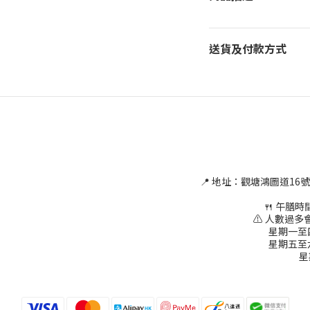
送貨及付款方式
📍 地址：觀塘鴻圖道16
🍴 午膳時間為
⚠ 人數過多會
星期一至四 1
星期五至六 1
星