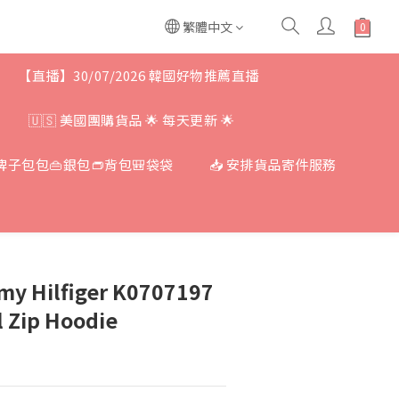
繁體中文
【直播】30/07/2026 韓國好物推薦直播
🇺🇸 美國團購貨品 🌟 每天更新 🌟
牌子包包👜銀包👝背包🎒袋袋
📥 安排貨品寄件服務
Hilfiger K0707197
 Zip Hoodie